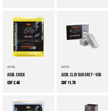
CHF 18.90
bis
CHF 83.20
ADBL
ADBL
ADBL CHICK
ADBL CLAY BAR GREY – 50G
CHF
2.40
CHF
11.70