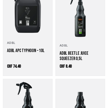
ADBL
ADBL
ADBL APC TYPHOON – 10L
ADBL BEETLE JUICE
SQUEEZER 0,5L
CHF
74.40
CHF
8.40
Dieses
Dieses
Produkt
Produkt
weist
weist
mehrere
mehrere
Varianten
Varianten
auf.
auf.