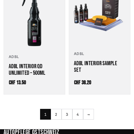
ADBL
ADBL
ADBL INTERIOR SAMPLE
ADBL INTERIOR QD
SET
UNLIMITED – 500ML
CHF
13.50
CHF
38.20
1
2
3
4
→
Autopflege Ostschweiz