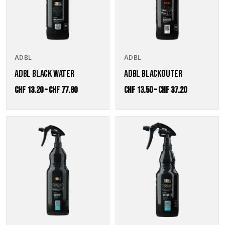
Die
Die
Optionen
Optionen
können
können
auf
auf
der
der
ADBL
ADBL
Produktseite
Produktseite
gewählt
gewählt
ADBL BLACK WATER
ADBL BLACKOUTER
werden
werden
Preisspanne:
Preisspanne
CHF
13.20
–
CHF
77.80
CHF
13.50
–
CHF
37.20
CHF 13.20
CHF 13.50
bis
bis
CHF 77.80
CHF 37.20