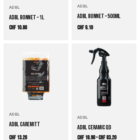
ADBL
ADBL
ADBL BONNET – 500ML
ADBL BONNET – 1L
CHF
10.80
CHF
9.10
Dieses
Produkt
weist
mehrere
Varianten
auf.
Die
Optionen
können
auf
der
ADBL
ADBL
Produktseite
ADBL CAREMITT
gewählt
ADBL CERAMIC QD
werden
Preisspanne
CHF
13.20
CHF
18.90
–
CHF
83.20