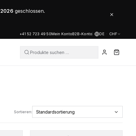
8.2026
geschlossen.
+41 52 723 49 50
Mein Konto
B2B-Konto
DE
·
CHF
Sortieren:
Dieses