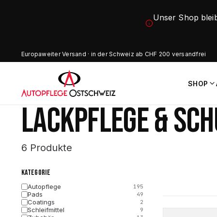
Unser Shop blei
Europaweiter Versand · in der Schweiz ab CHF 200 versandfrei
SHOP
LACKPFLEGE & SCH
6 Produkte
KATEGORIE
Autopflege
195
Pads
49
Coatings
2
Schleifmittel
9
Dieses