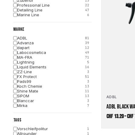
Zubehör
13
Produkt
Professional Line
22
Detailing Line
weist
47
Marine Line
6
mehrere
Varianten
MARKE
auf.
Die
ADBL
81
Optionen
Advanza
39
dapart
12
können
Labocosmetica
49
auf
MA-FRA
71
der
Lightning
5
Liquid Elements
Produktseite
16
ZZ-Line
3
gewählt
FX Protect
51
werden
Pads99
3
Koch Chemie
13
Shine Mate
11
SIPOM
13
ADBL
Blanccar
3
Mirka
ADBL BLACK W
7
Kers
8
Gyeon
32
CHF
13.20
–
CHF
TAGS
FLEX
1
Vorschleifpolitur
1
Allrounder
1