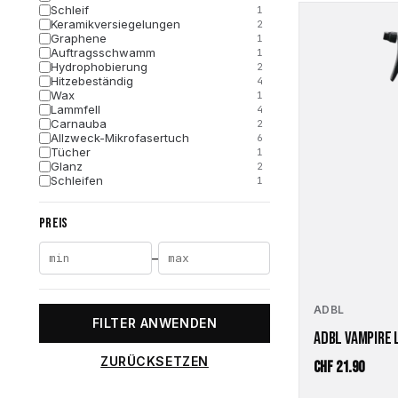
Schleif
1
Keramikversiegelungen
2
Graphene
1
Auftragsschwamm
1
Hydrophobierung
2
Hitzebeständig
4
Wax
1
Lammfell
4
Carnauba
2
Allzweck-Mikrofasertuch
6
Tücher
1
Glanz
2
Schleifen
1
Hochglanz
2
Aufsätze
1
PREIS
Versiegelung
1
Professional Line
1
Hologramm
3
–
ADBL
FILTER ANWENDEN
ADBL VAMPIRE L
ZURÜCKSETZEN
CHF
21.90