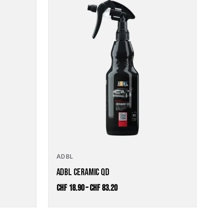
Produkt
weist
mehrere
Varianten
auf.
Die
Optionen
können
auf
der
Produktseite
gewählt
werden
ADBL
ADBL CERAMIC QD
Preisspanne:
CHF
18.90
–
CHF
83.20
CHF 18.90
bis