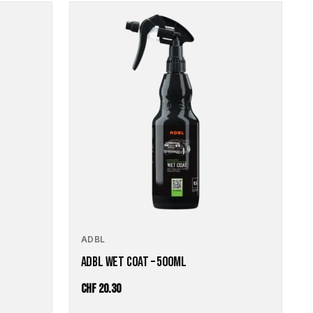
CHF 83.20
ADBL
ADBL WET COAT – 500ML
CHF
20.30