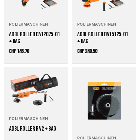
POLIERMASCHINEN
POLIERMASCHINEN
ADBL ROLLER DA12075-01
ADBL ROLLER DA15125-01
+ BAG
+ BAG
CHF
146.70
CHF
249.50
Dieses
Produkt
weist
mehrere
Varianten
auf.
Die
Optionen
POLIERMASCHINEN
können
ADBL ROLLER R V2 + BAG
auf
der
POLIERMASCHINEN