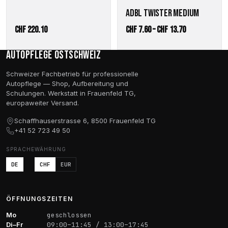
Produktseite
ADBL TWISTER MEDIUM
gewählt
werden
Preisspanne:
CHF
220.10
CHF
7.60
–
CHF
13.70
CHF 7.60
Autopflege Ostschweiz
bis
CHF 13.70
Schweizer Fachbetrieb für professionelle
Autopflege — Shop, Aufbereitung und
Schulungen. Werkstatt in Frauenfeld TG,
europaweiter Versand.
Schaffhauserstrasse 6, 8500 Frauenfeld TG
+41 52 723 49 50
SPRACHE
WÄHRUNG
DE
CHF
EUR
ÖFFNUNGSZEITEN
Mo
geschlossen
Di–Fr
09:00–11:45 / 13:00–17:45