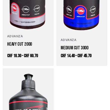
ADVANZA
ADVANZA
HEAVY CUT 2000
MEDIUM CUT 3000
Preisspanne:
Preisspanne
CHF
18.30
–
CHF
60.70
CHF
14.40
–
CHF
45.70
CHF 18.30
CHF 14.40
bis
bis
Dieses
CHF 60.70
CHF 45.70
Produkt
weist
mehrere
Varianten
auf.
Die
Optionen