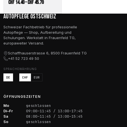
Preisspanne:
CHF
14.40
–
CHF
45.70
CHF 14.40
Autopflege Ostschweiz
bis
CHF 45.70
Schweizer Fachbetrieb für professionelle
Autopflege — Shop, Aufbereitung und
Schulungen. Werkstatt in Frauenfeld TG,
europaweiter Versand.
Schaffhauserstrasse 6, 8500 Frauenfeld TG
+41 52 723 49 50
SPRACHE
WÄHRUNG
DE
CHF
EUR
ÖFFNUNGSZEITEN
Mo
geschlossen
Di–Fr
09:00–11:45 / 13:00–17:45
Sa
08:00–11:45 / 13:00–15:45
So
geschlossen