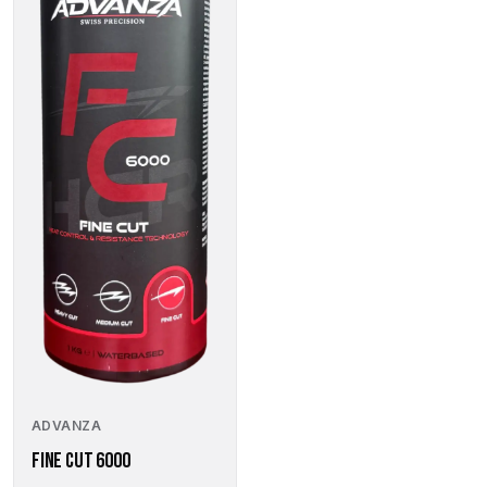
können
auf
der
Produktseite
gewählt
werden
ADVANZA
FINE CUT 6000