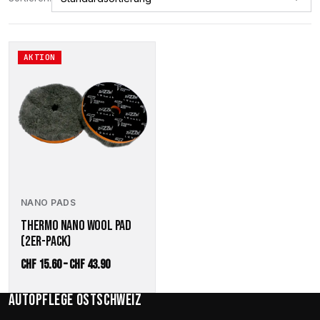
Dieses
AKTION
Produkt
weist
mehrere
Varianten
auf.
Die
Optionen
können
auf
der
NANO PADS
Produktseite
THERMO NANO WOOL PAD
gewählt
(2ER-PACK)
werden
Preisspanne:
CHF
15.60
–
CHF
43.90
CHF 15.60
Autopflege Ostschweiz
bis