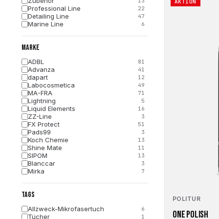
Zubehör
13
AKTION
Produkt
Professional Line
22
Detailing Line
weist
47
Marine Line
6
mehrere
Varianten
MARKE
auf.
Die
ADBL
81
Optionen
Advanza
41
dapart
12
können
Labocosmetica
49
auf
MA-FRA
71
der
Lightning
5
Liquid Elements
Produktseite
16
ZZ-Line
3
gewählt
FX Protect
51
werden
Pads99
3
Koch Chemie
13
Shine Mate
11
SIPOM
13
Blanccar
3
Mirka
7
Kers
8
Gyeon
32
TAGS
FLEX
1
POLITUR
Allzweck-Mikrofasertuch
6
ONE POLISH
Tücher
1