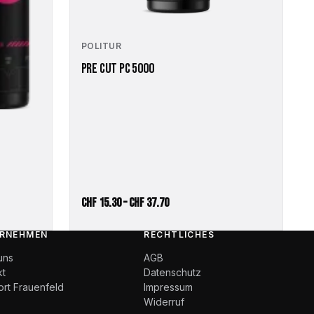
POLITUR
PRE CUT PC 5000
Preisspanne:
CHF
15.30
–
CHF
37.70
CHF 15.30
RNEHMEN
RECHTLICHES
bis
uns
AGB
CHF 37.70
kt
Datenschutz
ort Frauenfeld
Impressum
Widerruf