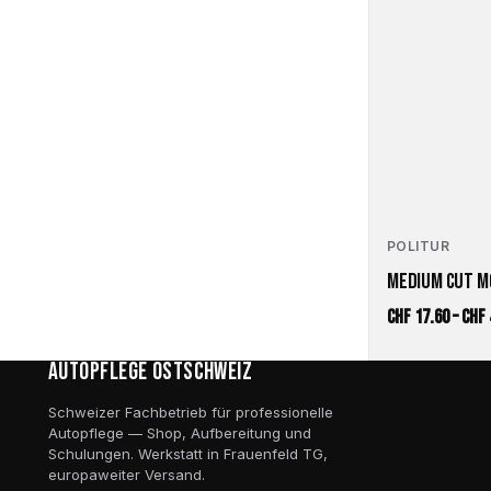
POLITUR
MEDIUM CUT M
CHF
17.60
–
CHF
Autopflege Ostschweiz
Schweizer Fachbetrieb für professionelle
Autopflege — Shop, Aufbereitung und
Schulungen. Werkstatt in Frauenfeld TG,
europaweiter Versand.