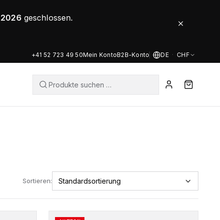
8.2026
geschlossen.
+41 52 723 49 50
Mein Konto
B2B-Konto
DE
·
CHF
Sortieren:
Dieses