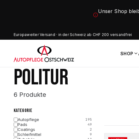
Unser Shop blei
Europaweiter Versand · in der Schweiz ab CHF 200 versandfrei
SHOP
POLITUR
6 Produkte
KATEGORIE
Autopflege
195
Pads
49
Coatings
2
Schleifmittel
9
Dieses