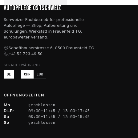
Preis
Preis
Autopflege Ostschweiz
war:
ist:
CHF 38.70
CHF 25.20.
Schweizer Fachbetrieb für professionelle
Autopflege — Shop, Aufbereitung und
Schulungen. Werkstatt in Frauenfeld TG,
europaweiter Versand.
Schaffhauserstrasse 6, 8500 Frauenfeld TG
+41 52 723 49 50
SPRACHE
WÄHRUNG
DE
CHF
EUR
ÖFFNUNGSZEITEN
Mo
geschlossen
Di–Fr
09:00–11:45 / 13:00–17:45
Sa
08:00–11:45 / 13:00–15:45
So
geschlossen