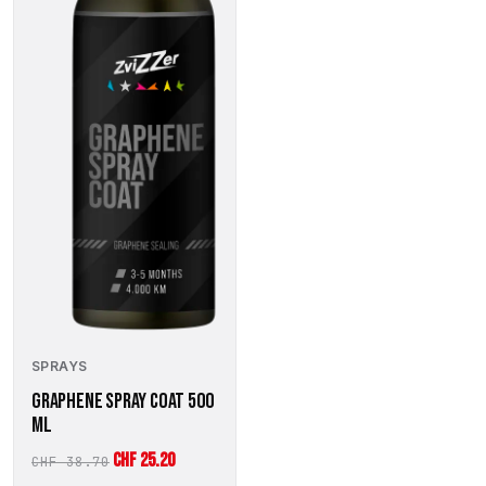
SPRAYS
GRAPHENE SPRAY COAT 500
ML
Ursprünglicher
Aktueller
CHF
25.20
CHF
38.70