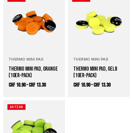
CHF 13.30
CHF 13.30
Produkt
Produkt
weist
weist
mehrere
mehrere
Varianten
Varianten
auf.
auf.
Die
Die
Optionen
Optionen
können
können
auf
auf
der
der
THERMO MINI PAD
THERMO MINI PAD
Produktseite
Produktseite
THERMO MINI PAD, ORANGE
THERMO MINI PAD, GELB
gewählt
gewählt
(10ER-PACK)
(10ER-PACK)
werden
werden
Preisspanne:
Preisspanne
CHF
10.90
–
CHF
13.30
CHF
10.90
–
CHF
13.30
CHF 10.90
CHF 10.90
bis
bis
Dieses
AKTION
CHF 13.30
CHF 13.30
Produkt
weist
mehrere
Varianten