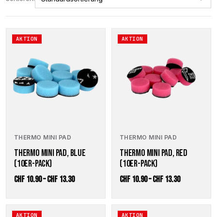
Dieses
Dieses
AKTION
AKTION
Produkt
Produkt
weist
weist
mehrere
mehrere
Varianten
Varianten
auf.
auf.
Die
Die
Optionen
Optionen
können
können
auf
auf
der
der
THERMO MINI PAD
THERMO MINI PAD
Produktseite
Produktseite
THERMO MINI PAD, BLUE
THERMO MINI PAD, RED
gewählt
gewählt
(10ER-PACK)
(10ER-PACK)
werden
werden
Preisspanne:
Preisspanne
CHF
10.90
–
CHF
13.30
CHF
10.90
–
CHF
13.30
CHF 10.90
CHF 10.90
bis
bis
Dieses
Dieses
AKTION
AKTION