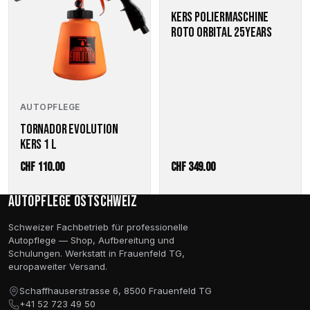
KERS POLIERMASCHINE
ROTO ORBITAL 25YEARS
AUTOPFLEGE
TORNADOR EVOLUTION
KERS 1 L
CHF
110.00
CHF
349.00
Autopflege Ostschweiz
Schweizer Fachbetrieb für professionelle
Autopflege — Shop, Aufbereitung und
Schulungen. Werkstatt in Frauenfeld TG,
europaweiter Versand.
Schaffhauserstrasse 6, 8500 Frauenfeld TG
+41 52 723 49 50