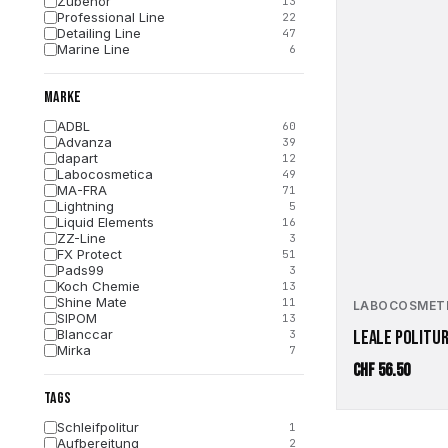
Zubehör
13
Professional Line
22
Detailing Line
47
Marine Line
6
MARKE
ADBL
60
Advanza
39
dapart
12
Labocosmetica
49
MA-FRA
71
Lightning
5
Liquid Elements
16
ZZ-Line
3
FX Protect
51
Pads99
3
Koch Chemie
13
Shine Mate
11
LABOCOSMET
SIPOM
13
Blanccar
LEALE POLITUR
3
Mirka
7
Kers
8
CHF
56.50
Gyeon
32
TAGS
FLEX
1
Schleifpolitur
1
Aufbereitung
2