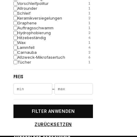
Vorschleifpolitur
1
Allrounder
1
Schleif
1
Keramikversiegelungen
2
Graphene
1
Auftragsschwamm
1
Hydrophobierung
2
Hitzebeständig
4
Wax
1
Lammfell
4
Carnauba
2
Allzweck-Mikrofasertuch
6
Tücher
1
Glanz
2
Schleifen
1
PREIS
Hochglanz
2
Aufsätze
1
Versiegelung
1
–
FILTER ANWENDEN
ZURÜCKSETZEN