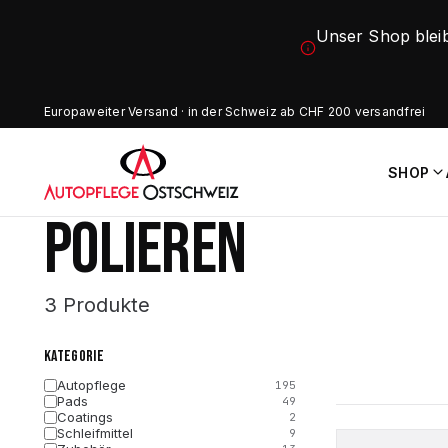
Unser Shop blei
Europaweiter Versand · in der Schweiz ab CHF 200 versandfrei
SHOP
POLIEREN
3 Produkte
KATEGORIE
Autopflege
195
Pads
49
Coatings
2
Schleifmittel
9