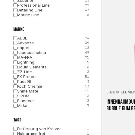
Zubehör
13
Professional Line
22
Detailing Line
47
Marine Line
6
MARKE
ADBL
74
Advanza
39
dapart
12
Labocosmetica
49
MA-FRA
71
Lightning
5
Liquid Elements
16
ZZ-Line
3
FX Protect
51
Pads99
3
Koch Chemie
13
Shine Mate
11
LIQUID ELEME
SIPOM
13
Blanccar
INNENRAUMDUF
3
Mirka
7
BUBBLE GUM B
Kers
8
Gyeon
32
TAGS
FLEX
1
Entfernung von Kratzer
1
Hologrammfrei
1