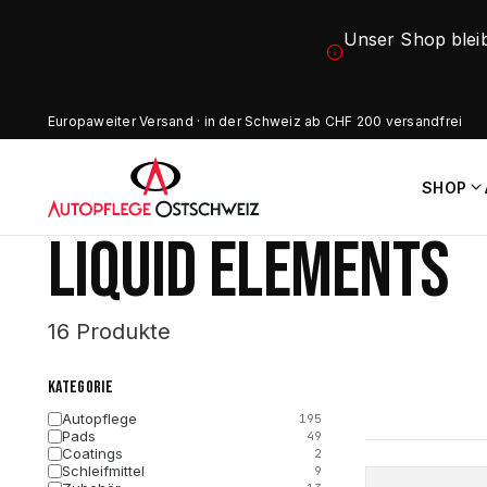
Unser Shop blei
Europaweiter Versand · in der Schweiz ab CHF 200 versandfrei
SHOP
LIQUID ELEMENTS
16 Produkte
KATEGORIE
Autopflege
195
Pads
49
Coatings
2
Schleifmittel
9