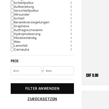
Schleifpolitur
1
Aufbereitung
2
Vorschleifpolitur
1
Allrounder
1
Schleif
1
Keramikversiegelungen
2
Graphene
1
Auftragsschwamm
1
Hydrophobierung
2
Hitzebeständig
4
Wax
1
Lammfell
4
Carnauba
2
Allzweck-Mikrofasertuch
6
Tücher
1
PREIS
Glanz
2
Schleifen
1
Hochglanz
2
–
CHF
9.90
FILTER ANWENDEN
ZURÜCKSETZEN