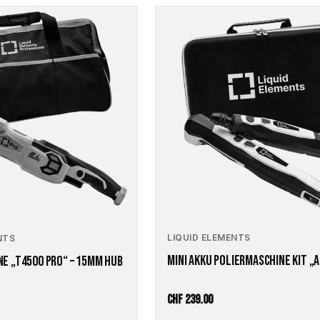
LIQUID ELEMENTS
NTS
MINI AKKU POLIERMASCHINE KIT „
E „T4500 PRO“ – 15MM HUB
CHF
239.00