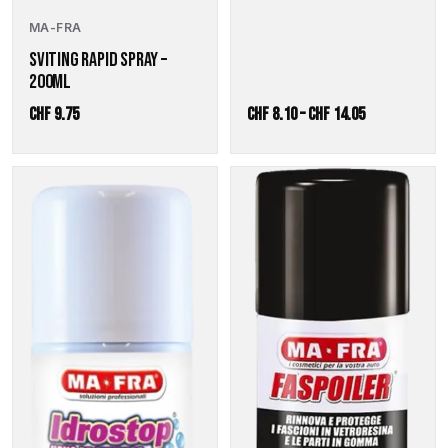
MA-FRA
SVITING RAPID SPRAY –
200ML
Preisspanne:
CHF
9.75
CHF
8.10
–
CHF
14.05
CHF 8.10
bis
CHF 14.05