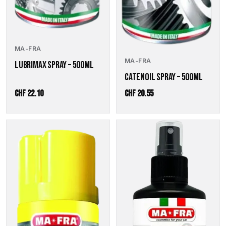
MA-FRA
MA-FRA
LUBRIMAX SPRAY – 500ML
CATENOIL SPRAY – 500ML
CHF
22.10
CHF
20.55
Dieses
Produkt
weist
mehrere
Varianten
auf.
Die
Optionen
können
auf