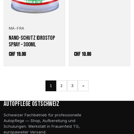
MA-FRA
NANO-SCHUTZ IDROSTOP
SPRAY – 300ML
CHF
19.00
CHF
10.80
1
2
3
→
Autopflege Ostschweiz
Schweizer Fachbetrieb für professionelle
Autopflege — Shop, Aufbereitung und
Schulungen. Werkstatt in Frauenfeld TG,
europaweiter Versand.