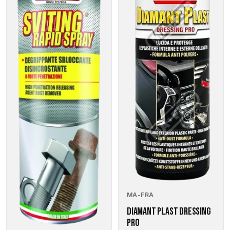
der
Produktseite
gewählt
werden
MA-FRA
DIAMANT PLAST DRESSING
PRO