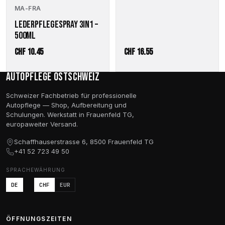
MA-FRA
LEDERPFLEGESPRAY 3IN1 –
500ML
CHF
10.45
CHF
16.55
Autopflege Ostschweiz
Schweizer Fachbetrieb für professionelle
Autopflege — Shop, Aufbereitung und
Schulungen. Werkstatt in Frauenfeld TG,
europaweiter Versand.
Schaffhauserstrasse 6, 8500 Frauenfeld TG
+41 52 723 49 50
SPRACHE
WÄHRUNG
DE
CHF
EUR
ÖFFNUNGSZEITEN