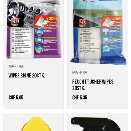
MA-FRA
MA-FRA
WIPES SHINE 20STK.
FEUCHTTÜCHER WIPES
20STK.
CHF
5.65
CHF
5.35