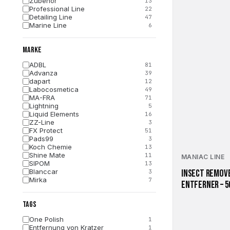
Zubehör
13
Professional Line
22
Detailing Line
47
Marine Line
6
MARKE
ADBL
81
Advanza
39
dapart
12
Labocosmetica
49
MA-FRA
71
Lightning
5
Liquid Elements
16
ZZ-Line
3
FX Protect
51
Pads99
3
Koch Chemie
13
Shine Mate
11
MANIAC LINE
SIPOM
13
Blanccar
INSECT REMOVE
3
Mirka
7
ENTFERNER – 
Kers
8
Gyeon
32
TAGS
FLEX
1
One Polish
1
Entfernung von Kratzer
1