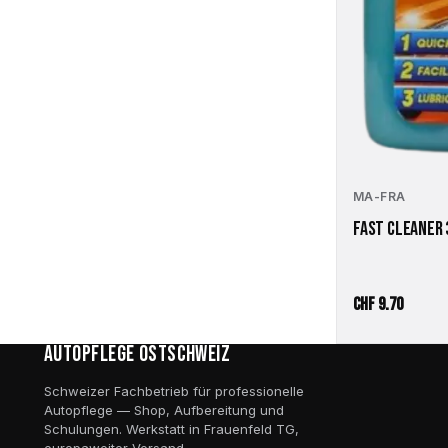
MA-FRA
FAST CLEANER 
CHF
9.70
Autopflege Ostschweiz
Schweizer Fachbetrieb für professionelle
Autopflege — Shop, Aufbereitung und
Schulungen. Werkstatt in Frauenfeld TG,