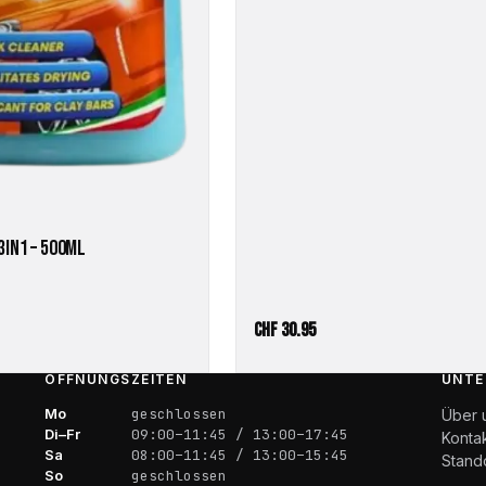
3IN1 – 500ML
CHF
30.95
ÖFFNUNGSZEITEN
UNTE
Mo
geschlossen
Über 
Di–Fr
09:00–11:45 / 13:00–17:45
Konta
Sa
08:00–11:45 / 13:00–15:45
Stand
So
geschlossen