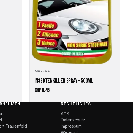
MA-FRA
INSEKTENKILLER SPRAY – 500ML
CHF
8.45
RNEHMEN
RECHTLICHES
uns
AGB
kt
Datenschutz
ort Frauenfeld
Impressum
Widerruf