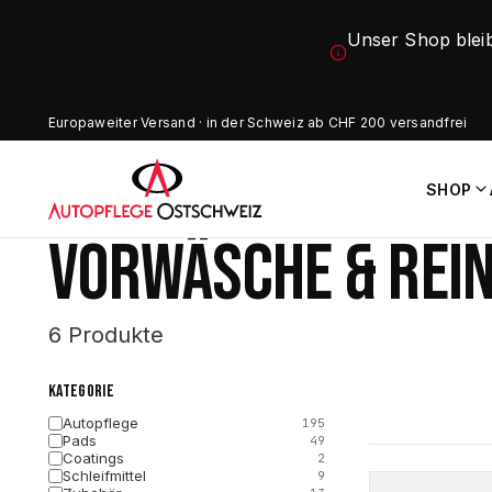
Unser Shop blei
Europaweiter Versand · in der Schweiz ab CHF 200 versandfrei
SHOP
VORWÄSCHE & REIN
6 Produkte
KATEGORIE
Autopflege
195
Pads
49
Coatings
2
Schleifmittel
9