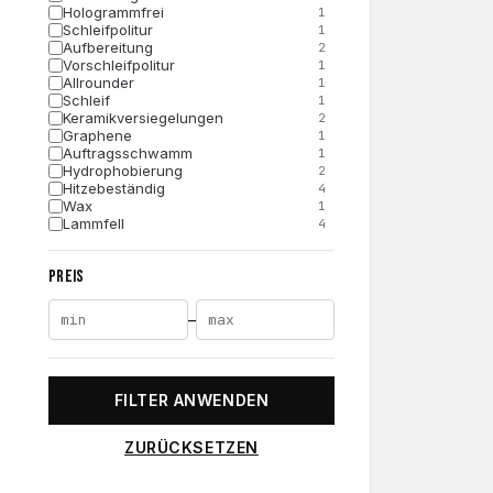
Hologrammfrei
1
Schleifpolitur
1
Aufbereitung
2
Vorschleifpolitur
1
Allrounder
1
Schleif
1
Keramikversiegelungen
2
Graphene
1
Auftragsschwamm
1
Hydrophobierung
2
Hitzebeständig
4
Wax
1
Lammfell
4
Carnauba
2
Allzweck-Mikrofasertuch
6
PREIS
Tücher
1
Glanz
2
Schleifen
1
–
FILTER ANWENDEN
ZURÜCKSETZEN