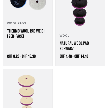
Varianten
Varianten
auf.
auf.
Die
Die
Optionen
Optionen
WOOL PADS
können
können
auf
auf
THERMO WOOL PAD WEICH
der
der
(2ER-PACK)
WOOL
Produktseite
Produktseite
NATURAL WOOL PAD
gewählt
gewählt
SCHWARZ
werden
werden
Preisspanne:
Preisspanne:
CHF
8.20
–
CHF
18.30
CHF
1.40
–
CHF
14.10
CHF 8.20
CHF 1.40
bis
bis
Dieses
CHF 18.30
CHF 14.10
Produkt
weist
mehrere
Varianten
auf.
Die
Optionen