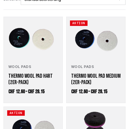
Dieses
Dieses
AKTION
Produkt
Produkt
weist
weist
mehrere
mehrere
Varianten
Varianten
auf.
auf.
Die
Die
Optionen
Optionen
WOOL PADS
WOOL PADS
können
können
auf
auf
THERMO WOOL PAD HART
THERMO WOOL PAD MEDIUM
der
der
(2ER-PACK)
(2ER-PACK)
Produktseite
Produktseite
Preisspanne:
Preisspanne
CHF
12.60
–
CHF
28.15
CHF
12.60
–
CHF
28.15
gewählt
gewählt
werden
werden
CHF 12.60
CHF 12.60
bis
bis
Dieses
Dieses
AKTION
CHF 28.15
CHF 28.15
Produkt
Produkt
weist
weist
mehrere
mehrere