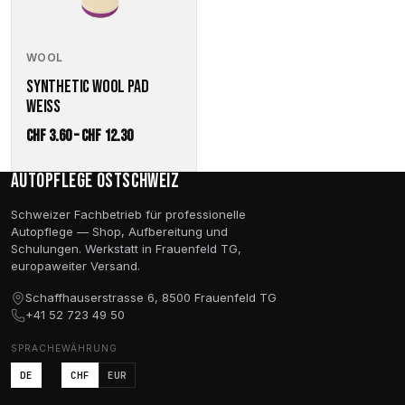
können
auf
der
WOOL
Produktseite
SYNTHETIC WOOL PAD
gewählt
WEISS
werden
Preisspanne:
CHF
3.60
–
CHF
12.30
CHF 3.60
Autopflege Ostschweiz
bis
CHF 12.30
Schweizer Fachbetrieb für professionelle
Autopflege — Shop, Aufbereitung und
Schulungen. Werkstatt in Frauenfeld TG,
europaweiter Versand.
Schaffhauserstrasse 6, 8500 Frauenfeld TG
+41 52 723 49 50
SPRACHE
WÄHRUNG
DE
CHF
EUR