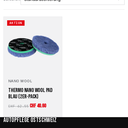
AKTION
NANO WOOL
THERMO NANO WOOL PAD
BLAU (2ER-PACK)
Ursprünglicher
Aktueller
CHF
40.60
CHF
62.55
Preis
Preis
Autopflege Ostschweiz
war:
ist: