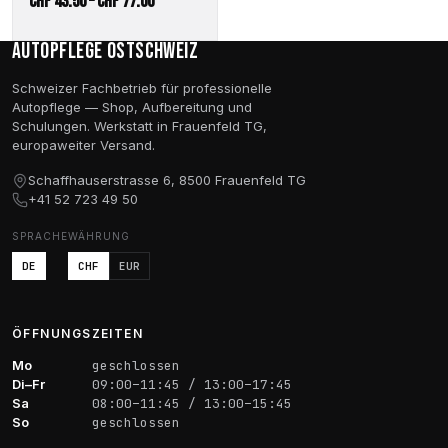
Preisspanne:
CHF
43.50
–
CHF
77.00
CHF 43.50
Autopflege Ostschweiz
bis
CHF 77.00
Schweizer Fachbetrieb für professionelle
Autopflege — Shop, Aufbereitung und
Schulungen. Werkstatt in Frauenfeld TG,
europaweiter Versand.
Schaffhauserstrasse 6, 8500 Frauenfeld TG
+41 52 723 49 50
SPRACHE
WÄHRUNG
DE
CHF
EUR
ÖFFNUNGSZEITEN
Mo
geschlossen
Di–Fr
09:00–11:45 / 13:00–17:45
Sa
08:00–11:45 / 13:00–15:45
So
geschlossen