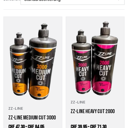
Dieses
Dieses
Produkt
Produkt
weist
weist
mehrere
mehrere
Varianten
Varianten
auf.
auf.
Die
Die
Optionen
Optionen
können
können
auf
auf
der
der
Produktseite
Produktseite
gewählt
gewählt
werden
werden
ZZ-LINE
ZZ-LINE
ZZ-LINE HEAVY CUT 2000
ZZ-LINE MEDIUM CUT 3000
Preisspanne:
Preisspanne
CHF
47.30
–
CHF
84.05
CHF
39.95
–
CHF
71.30