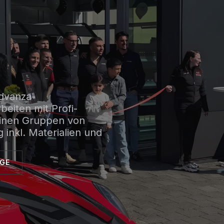
dvanza-
beiten mit Profi-
einen Gruppen von
inkl. Materialien und
AGE