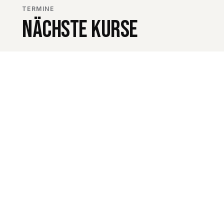
TERMINE
NÄCHSTE KURSE
Aktuell sind keine Termine geplant.
KURS AUF ANFRAGE
KEIN PASSENDER
TERMIN DABEI?