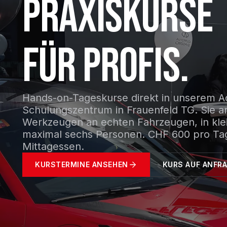
PRAXISKURSE
FÜR PROFIS.
Hands-on-Tageskurse direkt in unserem A
Schulungszentrum in Frauenfeld TG. Sie ar
Werkzeugen an echten Fahrzeugen, in kl
maximal sechs Personen. CHF 600 pro Tag 
Mittagessen.
KURSTERMINE ANSEHEN
KURS AUF ANFR