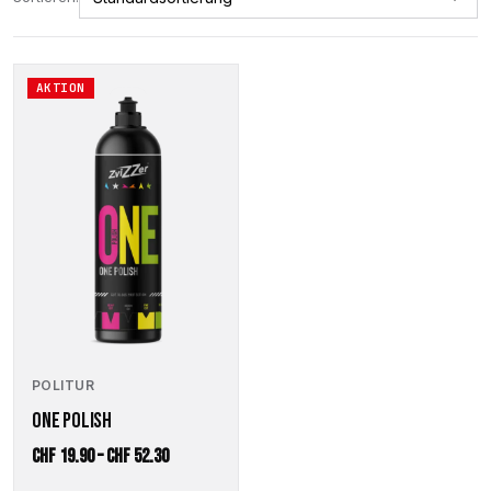
Dieses
AKTION
Produkt
weist
mehrere
Varianten
auf.
Die
Optionen
können
auf
der
Produktseite
gewählt
werden
POLITUR
ONE POLISH
Preisspanne:
CHF
19.90
–
CHF
52.30
CHF 19.90