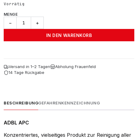
Vorrätig
MENGE
ADBL
−
+
APC
-
IN DEN WARENKORB
10l
Menge
Versand in 1–2 Tagen
Abholung Frauenfeld
14 Tage Rückgabe
BESCHREIBUNG
GEFAHRENKENNZEICHNUNG
ADBL APC
Konzentriertes, vielseitiges Produkt zur Reinigung aller