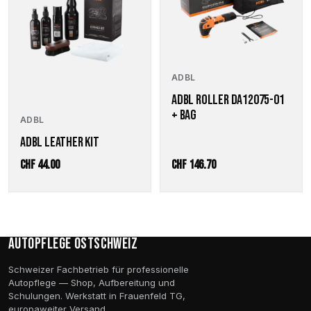
ADBL
ADBL ROLLER DA12075-01
+ BAG
ADBL
ADBL LEATHER KIT
CHF
44.00
CHF
146.70
Autopflege Ostschweiz
Schweizer Fachbetrieb für professionelle
Autopflege — Shop, Aufbereitung und
Schulungen. Werkstatt in Frauenfeld TG,
europaweiter Versand.