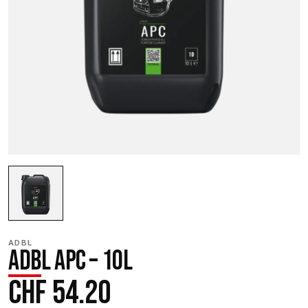
ADBL
ADBL APC – 10L
CHF
54.20