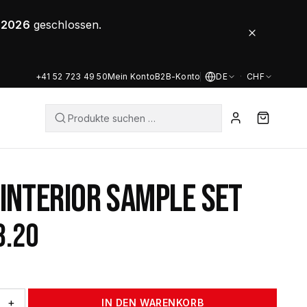
8.2026
geschlossen.
+41 52 723 49 50
Mein Konto
B2B-Konto
DE
·
CHF
 INTERIOR SAMPLE SET
8.20
+
IN DEN WARENKORB