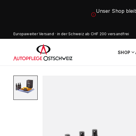
Unser Shop blei
Europaweiter Versand · in der Schweiz ab CHF 200 versandfrei
SHOP