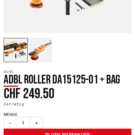
ADBL
ADBL ROLLER DA15125-01 + BAG
CHF
249.50
Vorrätig
MENGE
ADBL
−
+
Roller
DA15125-
IN DEN WARENKORB