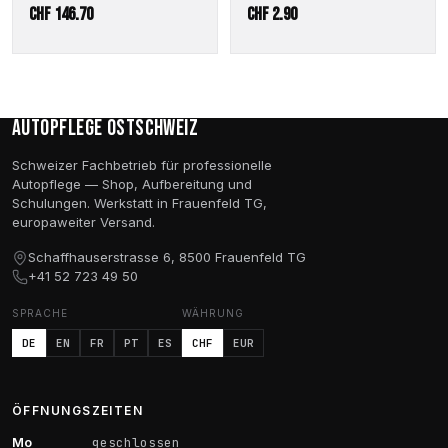
CHF
146.70
CHF
2.90
Autopflege Ostschweiz
Schweizer Fachbetrieb für professionelle
Autopflege — Shop, Aufbereitung und
Schulungen. Werkstatt in Frauenfeld TG,
europaweiter Versand.
Schaffhauserstrasse 6, 8500 Frauenfeld TG
+41 52 723 49 50
SPRACHE
WÄHRUNG
DE
EN
FR
PT
ES
CHF
EUR
ÖFFNUNGSZEITEN
Mo
geschlossen