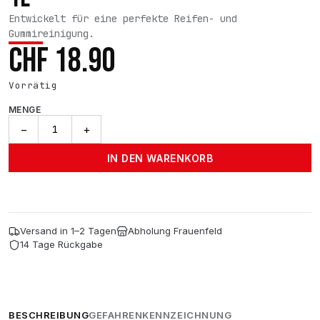
Entwickelt für eine perfekte Reifen- und
Gummireinigung.
CHF
18.90
Vorrätig
MENGE
ADBL
−
+
Tire
and
IN DEN WARENKORB
Rubber
Cleaner
-
1l
Menge
Versand in 1–2 Tagen
Abholung Frauenfeld
14 Tage Rückgabe
BESCHREIBUNG
GEFAHRENKENNZEICHNUNG