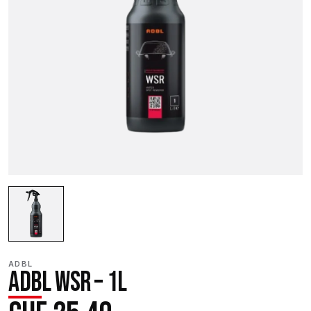
ADBL
ADBL WSR – 1L