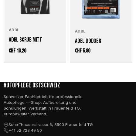
ADBL
ADBL
ADBL SCRUB MITT
ADBL DODGER
CHF
13.20
CHF
5.80
Autopflege Ostschweiz
Schweizer Fachbetrieb für professionelle
Autopflege — Shop, Aufbereitung und
Schulungen. Werkstatt in Frauenfeld TG,
europaweiter Versand.
Schaffhauserstrasse 6, 8500 Frauenfeld TG
+41 52 723 49 50