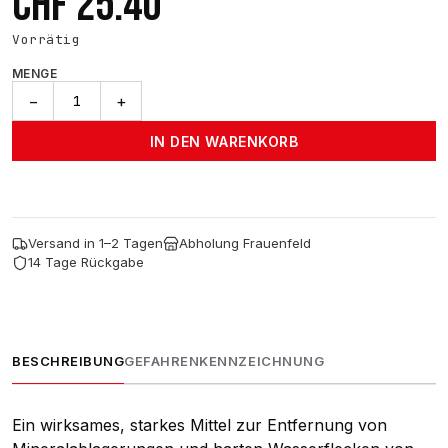
CHF
25.40
Vorrätig
MENGE
ADBL
−
+
WSR
-
IN DEN WARENKORB
1l
Menge
Versand in 1–2 Tagen
Abholung Frauenfeld
14 Tage Rückgabe
BESCHREIBUNG
GEFAHRENKENNZEICHNUNG
Ein wirksames, starkes Mittel zur Entfernung von