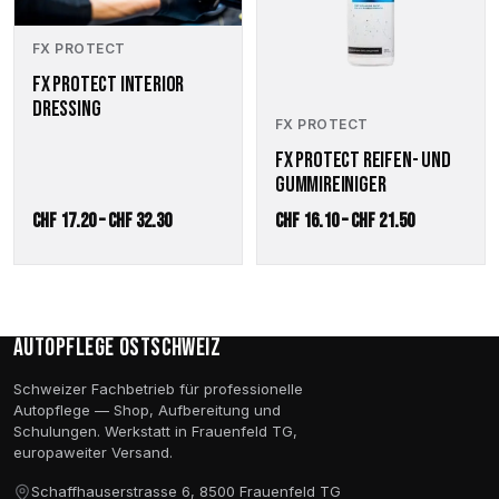
auf.
auf.
Die
Die
Optionen
Optionen
FX PROTECT
können
können
FX PROTECT INTERIOR
auf
auf
DRESSING
der
der
FX PROTECT
Produktseite
Produktseite
FX PROTECT REIFEN- UND
gewählt
gewählt
GUMMIREINIGER
werden
werden
Preisspanne:
Preisspanne
CHF
17.20
–
CHF
32.30
CHF
16.10
–
CHF
21.50
CHF 17.20
CHF 16.10
bis
bis
CHF 32.30
CHF 21.50
Autopflege Ostschweiz
Schweizer Fachbetrieb für professionelle
Autopflege — Shop, Aufbereitung und
Schulungen. Werkstatt in Frauenfeld TG,
europaweiter Versand.
Schaffhauserstrasse 6, 8500 Frauenfeld TG