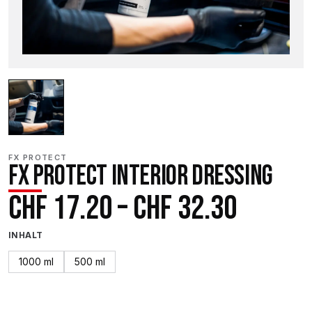
FX PROTECT
FX PROTECT INTERIOR DRESSING
Preiss
CHF
17.20
–
CHF
32.30
CHF 17
INHALT
bis
1000 ml
500 ml
CHF 32