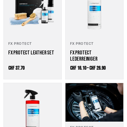
mehrere
Varianten
auf.
Die
Optionen
können
auf
der
FX PROTECT
FX PROTECT
Produktseite
FX PROTECT LEATHER SET
FX PROTECT
gewählt
LEDERREINIGER
werden
Preisspanne
CHF
37.70
CHF
16.10
–
CHF
26.90
CHF 16.10
bis
Dieses
Dieses
CHF 26.90
Produkt
Produkt
weist
weist
mehrere
mehrere
Varianten
Varianten
auf.
auf.
Die
Die