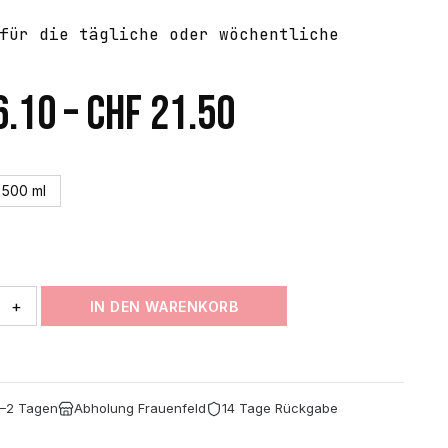
für die tägliche oder wöchentliche
Preisspanne:
6.10
–
CHF
21.50
CHF 16.10
bis
500 ml
CHF 21.50
+
IN DEN WARENKORB
1–2 Tagen
Abholung Frauenfeld
14 Tage Rückgabe