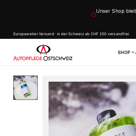
Unser Shop blei
Europaweiter Versand · in der Schweiz ab CHF 200 versandfrei
SHOP