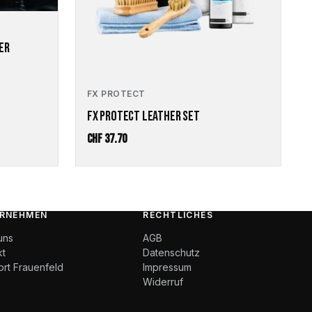
ER
FX PROTECT
FX PROTECT LEATHER SET
e:
CHF
37.70
RNEHMEN
RECHTLICHES
uns
AGB
kt
Datenschutz
ort Frauenfeld
Impressum
Widerruf