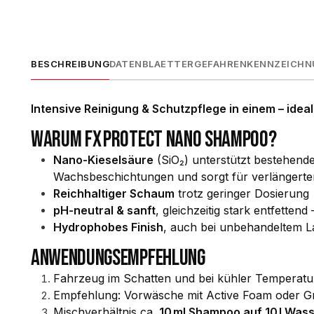
BESCHREIBUNG
DATENBLAETTER
GEFAHRENKENNZEICH
Intensive Reinigung & Schutzpflege in einem – idea
WARUM FX PROTECT NANO SHAMPOO?
Nano-Kieselsäure
(SiO₂) unterstützt bestehend
Wachsbeschichtungen und sorgt für verlängerte
Reichhaltiger Schaum
trotz geringer Dosierung
pH-neutral & sanft
, gleichzeitig stark entfetten
Hydrophobes Finish
, auch bei unbehandeltem L
ANWENDUNGSEMPFEHLUNG
Fahrzeug im Schatten und bei kühler Temperat
Empfehlung: Vorwäsche mit Active Foam oder Gr
Mischverhältnis ca.
10 ml Shampoo auf 10 l Was