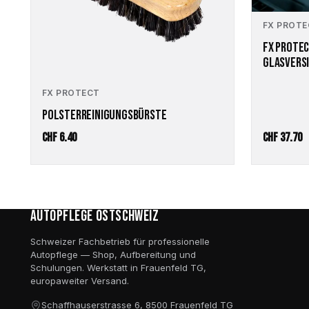
FX PROT
FX PROTEC
GLASVERS
FX PROTECT
POLSTERREINIGUNGSBÜRSTE
CHF
6.40
CHF
37.70
Autopflege Ostschweiz
Schweizer Fachbetrieb für professionelle
Autopflege — Shop, Aufbereitung und
Schulungen. Werkstatt in Frauenfeld TG,
europaweiter Versand.
Schaffhauserstrasse 6, 8500 Frauenfeld TG