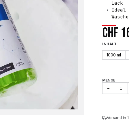
Lack
Ideal 
Wäsche
CHF
1
INHALT
1000 ml
MENGE
FX
−
Protect
Nano
Shampoo
Menge
Versand in 