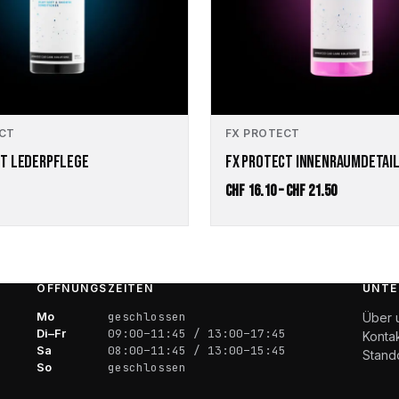
können
auf
der
Produktseite
gewählt
werden
ECT
FX PROTECT
CT LEDERPFLEGE
FX PROTECT INNENRAUMDETAI
Preisspann
CHF
16.10
–
CHF
21.50
CHF 16.10
bis
CHF 21.50
ÖFFNUNGSZEITEN
UNTE
Mo
geschlossen
Über 
Di–Fr
09:00–11:45 / 13:00–17:45
Konta
Sa
08:00–11:45 / 13:00–15:45
Stand
So
geschlossen