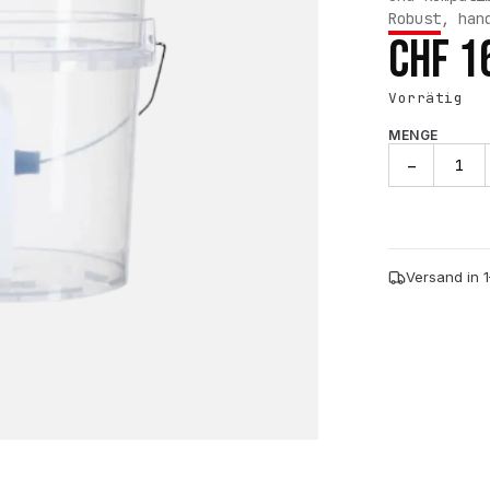
Robust, han
CHF
1
Vorrätig
MENGE
FX
−
PROTECT
Wash
Bucket
MINI
Clear
Versand in 
Menge