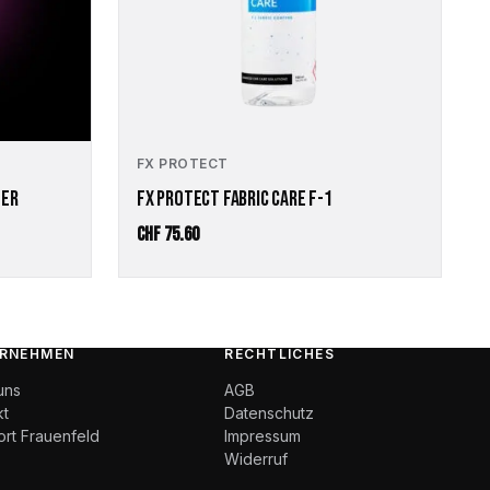
FX PROTECT
LER
FX PROTECT FABRIC CARE F-1
e:
CHF
75.60
RNEHMEN
RECHTLICHES
uns
AGB
kt
Datenschutz
ort Frauenfeld
Impressum
Widerruf