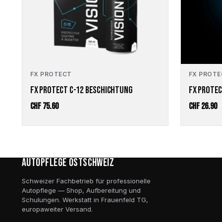
FX PROTECT
FX PROT
FX PROTECT C-12 BESCHICHTUNG
FX PROTE
CHF
75.60
CHF
26.90
Autopflege Ostschweiz
Schweizer Fachbetrieb für professionelle
Autopflege — Shop, Aufbereitung und
Schulungen. Werkstatt in Frauenfeld TG,
europaweiter Versand.