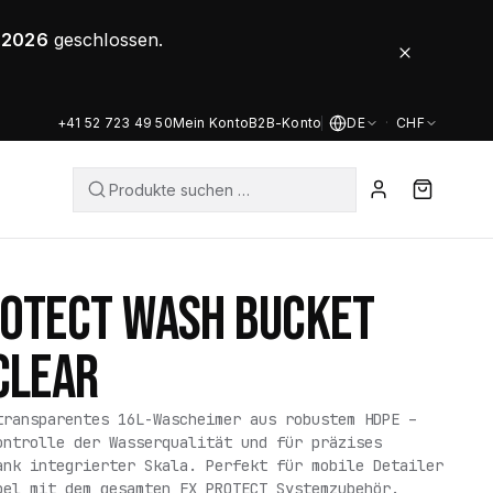
8.2026
geschlossen.
+41 52 723 49 50
Mein Konto
B2B-Konto
DE
·
CHF
ROTECT WASH BUCKET
CLEAR
transparentes 16L-Wasch­eimer aus robustem HDPE –
ontrolle der Wasser­qualität und für präzises
ank integrierter Skala. Perfekt für mobile Detailer
bel mit dem gesamten FX PROTECT Systemzubehör.