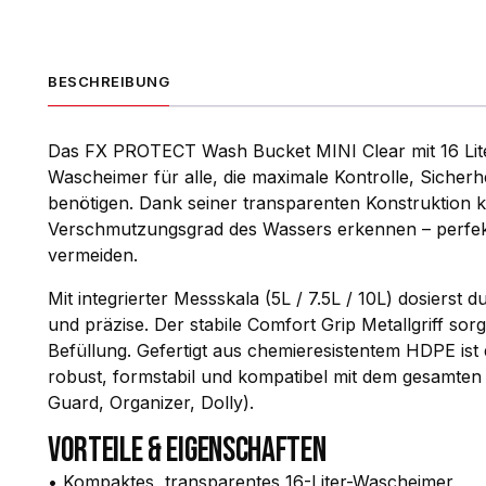
BESCHREIBUNG
Das FX PROTECT Wash Bucket MINI Clear mit 16 Liter
Wasch­eimer für alle, die maximale Kontrolle, Sicher
benötigen. Dank seiner transparenten Konstruktion k
Verschmutzungsgrad des Wassers erkennen – perfek
vermeiden.
Mit integrierter Messskala (5L / 7.5L / 10L) dosierst
und präzise. Der stabile Comfort Grip Metallgriff sor
Befüllung. Gefertigt aus chemieresistentem HDPE is
robust, formstabil und kompatibel mit dem gesamte
Guard, Organizer, Dolly).
VORTEILE & EIGENSCHAFTEN
• Kompaktes, transparentes 16-Liter-Wasch­eimer