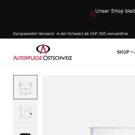
Unser Shop blei
Europaweiter Versand · in der Schweiz ab CHF 200 versandfrei
SHOP