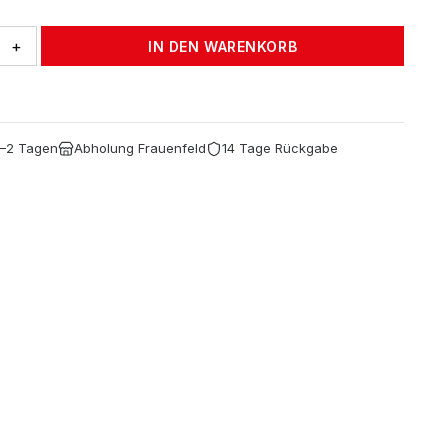
war:
ist:
+
IN DEN WARENKORB
CHF 72.35
CHF 47.00.
1–2 Tagen
Abholung Frauenfeld
14 Tage Rückgabe