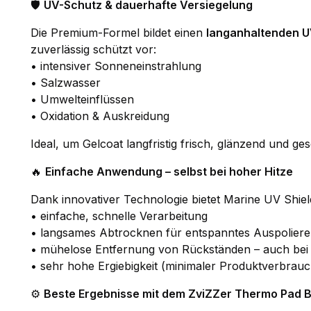
🛡️
UV-Schutz & dauerhafte Versiegelung
Die Premium-Formel bildet einen
langanhaltenden U
zuverlässig schützt vor:
• intensiver Sonneneinstrahlung
• Salzwasser
• Umwelteinflüssen
• Oxidation & Auskreidung
Ideal, um Gelcoat langfristig frisch, glänzend und ges
🔥
Einfache Anwendung – selbst bei hoher Hitze
Dank innovativer Technologie bietet Marine UV Shiel
• einfache, schnelle Verarbeitung
• langsames Abtrocknen für entspanntes Auspolier
• mühelose Entfernung von Rückständen – auch be
• sehr hohe Ergiebigkeit (minimaler Produktverbrauc
⚙️
Beste Ergebnisse mit dem ZviZZer Thermo Pad B