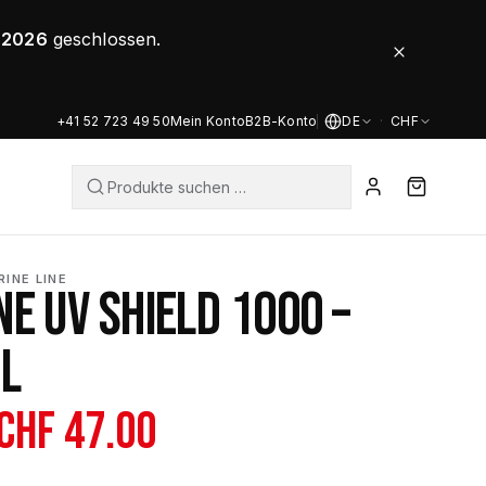
8.2026
geschlossen.
+41 52 723 49 50
Mein Konto
B2B-Konto
DE
·
CHF
RINE LINE
E UV SHIELD 1000 –
L
Ursprünglicher
Aktueller
CHF
47.00
Preis
Preis