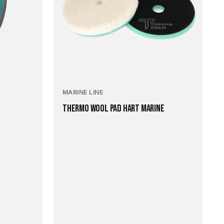
Die
Optionen
können
auf
der
Produktseite
gewählt
werden
MARINE LINE
E
THERMO WOOL PAD HART MARINE