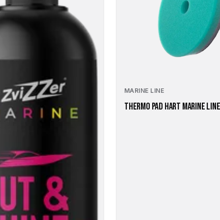
Die
Optionen
können
auf
der
Produktseite
gewählt
werden
MARINE LINE
THERMO PAD HART MARINE LIN