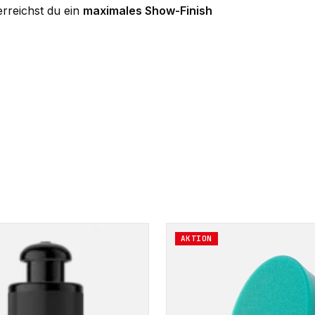
rreichst du ein
maximales Show-Finish
Dieses
AKTION
Produkt
weist
mehrere
Varianten
auf.