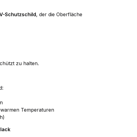
V-Schutzschild
, der die Oberfläche
chützt zu halten.
d:
en
i warmen Temperaturen
h)
lack