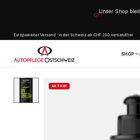
Unser Shop blei
Europaweiter Versand · in der Schweiz ab CHF 200 versandfrei
SHOP
AKTION