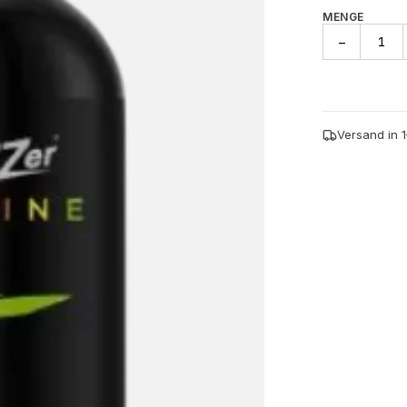
MENGE
Marine
−
UV
Shield
1000
-
750ml
Versand in 
Menge