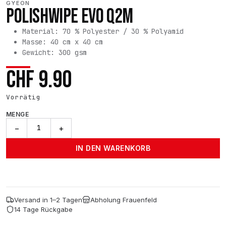
GYEON
POLISHWIPE EVO Q2M
Material: 70 % Polyester / 30 % Polyamid
Masse: 40 cm x 40 cm
Gewicht: 300 gsm
CHF
9.90
Vorrätig
MENGE
PolishWipe
−
+
EVO
Q2M
IN DEN WARENKORB
Menge
Versand in 1–2 Tagen
Abholung Frauenfeld
14 Tage Rückgabe