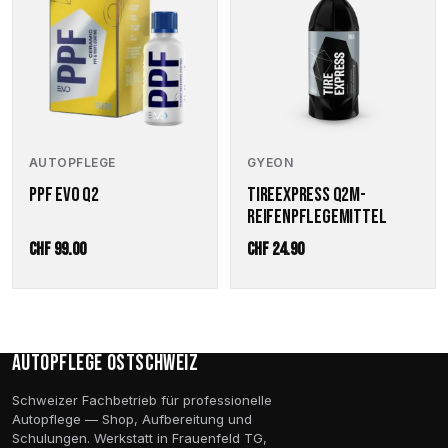
AUTOPFLEGE
GYEON
PPF EVO Q2
TIREEXPRESS Q2M-
REIFENPFLEGEMITTEL
CHF
99.00
CHF
24.90
Autopflege Ostschweiz
Schweizer Fachbetrieb für professionelle
Autopflege — Shop, Aufbereitung und
Schulungen. Werkstatt in Frauenfeld TG,