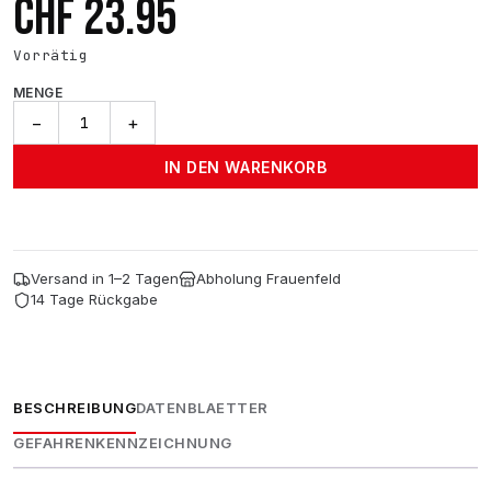
CHF
23.95
Vorrätig
MENGE
SIPOM
−
+
POLISGOM
–
IN DEN WARENKORB
Reifenglanz
&
Kunststoffpflege
–
500
Versand in 1–2 Tagen
Abholung Frauenfeld
ml
14 Tage Rückgabe
Menge
BESCHREIBUNG
DATENBLAETTER
GEFAHRENKENNZEICHNUNG