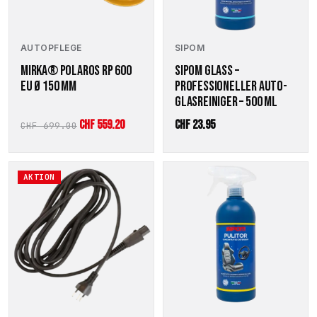
AUTOPFLEGE
SIPOM
MIRKA® POLAROS RP 600
SIPOM GLASS –
EU Ø 150 MM
PROFESSIONELLER AUTO-
GLASREINIGER – 500 ML
Ursprünglicher
Aktueller
CHF
559.20
CHF
23.95
CHF
699.00
Preis
Preis
war:
ist:
AKTION
CHF 699.00
CHF 559.20.