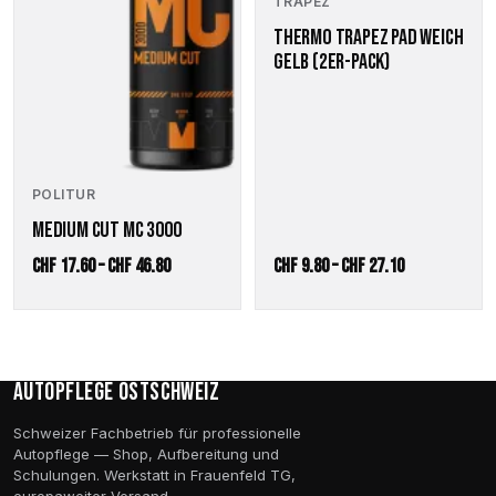
TRAPEZ
Produktseite
Produktseite
THERMO TRAPEZ PAD WEICH
gewählt
gewählt
GELB (2ER-PACK)
werden
werden
POLITUR
MEDIUM CUT MC 3000
Preisspanne:
Preisspanne:
CHF
17.60
–
CHF
46.80
CHF
9.80
–
CHF
27.10
CHF 17.60
CHF 9.80
bis
bis
CHF 46.80
CHF 27.10
Autopflege Ostschweiz
Schweizer Fachbetrieb für professionelle
Autopflege — Shop, Aufbereitung und
Schulungen. Werkstatt in Frauenfeld TG,