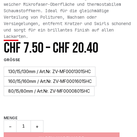
weicher Mikrofaser-Oberfläche und thermostabilem
Schaumstoffkern. Ideal für die gleichmäßige
Verteilung von Polituren, Wachsen oder
Versiegelungen, entfernt Kratzer und Swirls schonend
und sorgt für ein brillantes Finish auf allen
Lackarten.
Preissp
CHF
7.50
–
CHF
20.40
CHF 7.5
GRÖSSE
bis
130/15/130mm / Art.Nr. ZV-MF00013015HC
160/15/160mm / Art.Nr. ZV-MF00016015HC
CHF 20.
80/15/80mm / Art.Nr. ZV-MF00008015HC
MENGE
Thermo
−
+
Mikrofaser
Pad