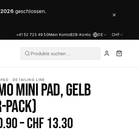
8.2026
geschlossen.
+41 52 723 49 50
Mein Konto
B2B-Konto
DE
·
CHF
PAD · DETAILING LINE
O MINI PAD, GELB
R-PACK)
Preisspanne:
0.90
–
CHF
13.30
CHF 10.90