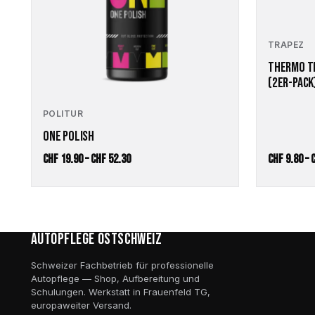
gewählt
gewählt
werden
werden
TRAPEZ
THERMO T
(2ER-PACK
POLITUR
ONE POLISH
Preisspanne:
CHF
19.90
–
CHF
52.30
CHF
9.80
–
CHF 19.90
bis
CHF 52.30
Autopflege Ostschweiz
Schweizer Fachbetrieb für professionelle
Autopflege — Shop, Aufbereitung und
Schulungen. Werkstatt in Frauenfeld TG,
europaweiter Versand.