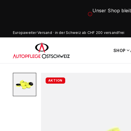
Unser Shop blei
Europaweiter Versand · in der Schweiz ab CHF 200 versandfrei
SHOP
AKTION