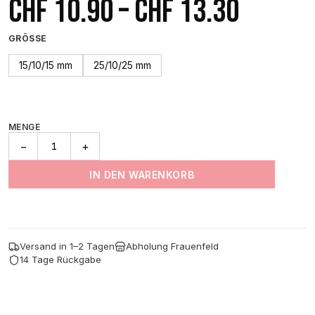
Preiss
CHF
10.90
–
CHF
13.30
CHF 10
GRÖSSE
bis
15/10/15 mm
25/10/25 mm
CHF 13
MENGE
Thermo
−
+
Mini
Pad,
IN DEN WARENKORB
Green
(10Er-
Pack)
Menge
Versand in 1–2 Tagen
Abholung Frauenfeld
14 Tage Rückgabe