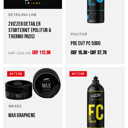
können
auf
der
DETAILING LINE
Produktseite
ZVIZZER DETAILER
gewählt
STARTERKIT (POLITUR &
werden
POLITUR
THERMO PADS)
PRE CUT PC 5000
Ursprünglicher
Aktueller
Preisspanne
CHF
112.96
CHF
15.30
–
CHF
37.70
CHF
211.50
Preis
Preis
CHF 15.30
war:
ist:
bis
Dieses
AKTION
AKTION
CHF 211.50
CHF 112.96.
CHF 37.70
Produkt
weist
mehrere
Varianten
auf.
WAXES
Die
Optionen
WAX GRAPHENE
können
auf