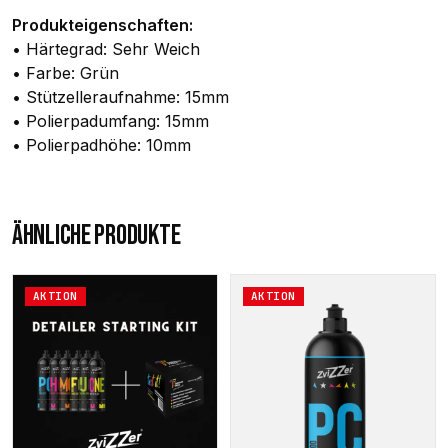
Produkteigenschaften:
• Härtegrad: Sehr Weich
• Farbe: Grün
• Stützelleraufnahme: 15mm
• Polierpadumfang: 15mm
• Polierpadhöhe: 10mm
ÄHNLICHE PRODUKTE
Dieses
AKTION
AKTION
Produkt
weist
mehrere
Varianten
auf.
Die
Optionen