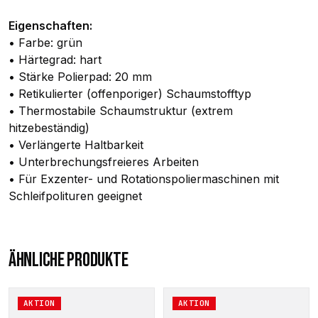
Eigenschaften:
• Farbe: grün
• Härtegrad: hart
• Stärke Polierpad: 20 mm
• Retikulierter (offenporiger) Schaumstofftyp
• Thermostabile Schaumstruktur (extrem
hitzebeständig)
• Verlängerte Haltbarkeit
• Unterbrechungsfreieres Arbeiten
• Für Exzenter- und Rotationspoliermaschinen mit
Schleifpolituren geeignet
ÄHNLICHE PRODUKTE
Dieses
Dieses
AKTION
AKTION
Produkt
Produkt