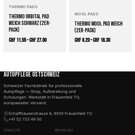
Die
Die
THERMO PADS
Optionen
Optionen
WOOL PADS
THERMO ORBITAL PAD
können
können
auf
auf
WEICH SCHWARZ (2ER-
THERMO WOOL PAD WEICH
der
der
PACK)
(2ER-PACK)
Produktseite
Produktseite
Preisspanne:
Preisspanne:
CHF
11.55
–
CHF
27.00
CHF
8.20
–
CHF
18.30
gewählt
gewählt
werden
werden
CHF 11.55
CHF 8.20
bis
bis
CHF 27.00
CHF 18.30
Autopflege Ostschweiz
Schweizer Fachbetrieb für professionelle
Autopflege — Shop, Aufbereitung und
Schulungen. Werkstatt in Frauenfeld TG,
europaweiter Versand.
Schaffhauserstrasse 6, 8500 Frauenfeld TG
+41 52 723 49 50
SPRACHE
WÄHRUNG