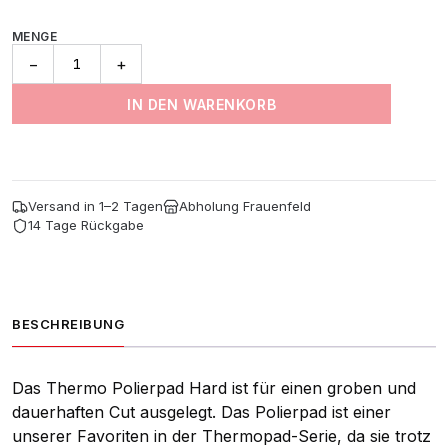
CHF 23
MENGE
Thermo
−
+
Orbital
Pad
IN DEN WARENKORB
Hart
Grün
(5Er-
Pack)
Menge
Versand in 1–2 Tagen
Abholung Frauenfeld
14 Tage Rückgabe
BESCHREIBUNG
Das Thermo Polierpad Hard ist für einen groben und
dauerhaften Cut ausgelegt. Das Polierpad ist einer
unserer Favoriten in der Thermopad-Serie, da sie trotz