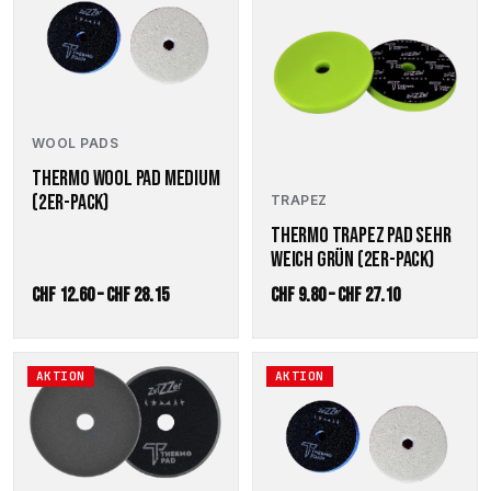
weist
weist
mehrere
mehrere
Varianten
Varianten
auf.
auf.
Die
Die
Optionen
Optionen
WOOL PADS
können
können
auf
auf
THERMO WOOL PAD MEDIUM
der
der
(2ER-PACK)
TRAPEZ
Produktseite
Produktseite
THERMO TRAPEZ PAD SEHR
gewählt
gewählt
WEICH GRÜN (2ER-PACK)
werden
werden
Preisspanne:
Preisspanne:
CHF
12.60
–
CHF
28.15
CHF
9.80
–
CHF
27.10
CHF 12.60
CHF 9.80
bis
bis
Dieses
Dieses
AKTION
AKTION
CHF 28.15
CHF 27.10
Produkt
Produkt
weist
weist
mehrere
mehrere
Varianten
Varianten
auf.
auf.