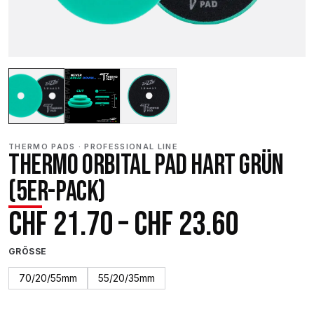
THERMO PADS · PROFESSIONAL LINE
THERMO ORBITAL PAD HART GRÜN
(5ER-PACK)
Preiss
CHF
21.70
–
CHF
23.60
CHF 21
GRÖSSE
bis
70/20/55mm
55/20/35mm