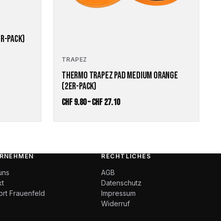
auf
der
Produktseite
gewählt
R-PACK)
werden
TRAPEZ
THERMO TRAPEZ PAD MEDIUM ORANGE
(2ER-PACK)
e:
Preisspanne:
CHF
9.80
–
CHF
27.10
CHF 9.80
bis
CHF 27.10
RNEHMEN
RECHTLICHES
uns
AGB
kt
Datenschutz
ort Frauenfeld
Impressum
Widerruf