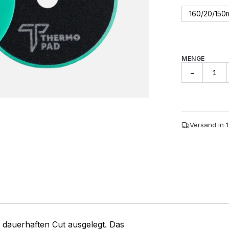
160/20/15
MENGE
Thermo
−
Orbital
Pad
Hart
Grün
(2Er-
Versand in 
Pack)
Menge
 dauerhaften Cut ausgelegt. Das