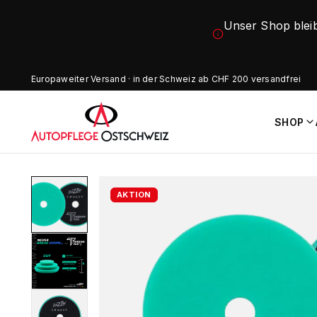
Unser Shop blei
Europaweiter Versand · in der Schweiz ab CHF 200 versandfrei
SHOP
AKTION