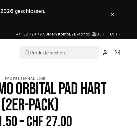
8.2026
geschlossen.
+41 52 723 49 50
Mein Konto
B2B-Konto
DE
·
CHF
 · PROFESSIONAL LINE
MO ORBITAL PAD HART
 (2ER-PACK)
Preisspanne:
1.50
–
CHF
27.00
CHF 11.50