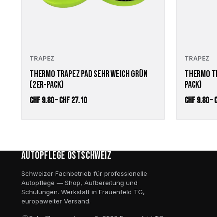
auf
auf
der
der
Produktseite
Produktseite
gewählt
gewählt
werden
werden
TRAPEZ
TRAPEZ
THERMO TRAPEZ PAD SEHR WEICH GRÜN
THERMO TR
(2ER-PACK)
PACK)
Preisspanne:
CHF
9.80
–
CHF
27.10
CHF
9.80
–
CHF 9.80
bis
CHF 27.10
Autopflege Ostschweiz
Schweizer Fachbetrieb für professionelle
Autopflege — Shop, Aufbereitung und
Schulungen. Werkstatt in Frauenfeld TG,
europaweiter Versand.