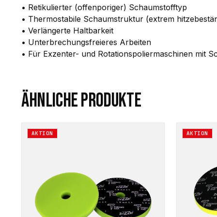
• Retikulierter (offenporiger) Schaumstofftyp
• Thermostabile Schaumstruktur (extrem hitzebestän
• Verlängerte Haltbarkeit
• Unterbrechungsfreieres Arbeiten
• Für Exzenter- und Rotationspoliermaschinen mit Sch
ÄHNLICHE PRODUKTE
Dieses
Dieses
AKTION
AKTION
Produkt
Produkt
weist
weist
mehrere
mehrere
Varianten
Varianten
auf.
auf.
Die
Die
Optionen
Optionen
können
können