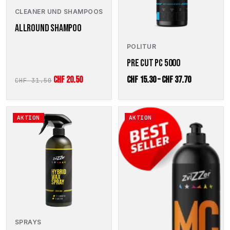
der
CLEANER UND SHAMPOOS
Produktseite
ALLROUND SHAMPOO
gewählt
werden
POLITUR
PRE CUT PC 5000
Ursprünglicher
Aktueller
Preisspanne
CHF
20.50
CHF
15.30
–
CHF
37.70
CHF
31.50
Preis
Preis
CHF 15.30
war:
ist:
bis
Dieses
AKTION
AKTION
CHF 31.50
CHF 20.50.
CHF 37.70
Produkt
weist
mehrere
Varianten
auf.
Die
Optionen
können
auf
der
SPRAYS