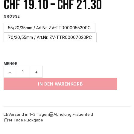
Preiss
CHF
19.10
–
CHF
21.30
CHF 19
GRÖSSE
bis
55/20/35mm / Art.Nr. ZV-TTR00005520PC
70/20/55mm / Art.Nr. ZV-TTR00007020PC
CHF 21
MENGE
Thermo
−
+
Trapez
Pad
IN DEN WARENKORB
Sehr
Hart
Blau
(5Er-
Pack)
Versand in 1–2 Tagen
Abholung Frauenfeld
Menge
14 Tage Rückgabe