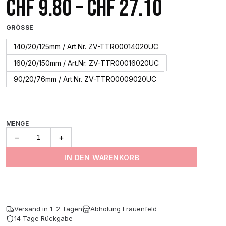
Preissp
CHF
9.80
–
CHF
27.10
CHF 9.8
GRÖSSE
bis
140/20/125mm / Art.Nr. ZV-TTR00014020UC
160/20/150mm / Art.Nr. ZV-TTR00016020UC
CHF 27.
90/20/76mm / Art.Nr. ZV-TTR00009020UC
MENGE
Thermo
−
+
Trapez
Pad
IN DEN WARENKORB
Sehr
Weich
Grün
(2Er-
Pack)
Versand in 1–2 Tagen
Abholung Frauenfeld
Menge
14 Tage Rückgabe