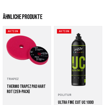
ÄHNLICHE PRODUKTE
Dieses
Dieses
AKTION
AKTION
Produkt
Produkt
weist
weist
mehrere
mehrere
Varianten
Varianten
auf.
auf.
Die
Die
Optionen
Optionen
können
können
auf
auf
der
der
TRAPEZ
Produktseite
Produktseite
THERMO TRAPEZ PAD HART
gewählt
gewählt
ROT (2ER-PACK)
werden
werden
POLITUR
ULTRA FINE CUT UC 1000