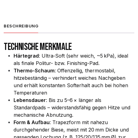
BESCHREIBUNG
TECHNISCHE MERKMALE
Härtegrad
: Ultra‑Soft (sehr weich, ~5 kPa), ideal
als finale Politur- bzw. Finishing-Pad.
Thermo-Schaum
: Offenzellig, thermostabil,
hitzebeständig – verhindert weiches Nachgeben
und erhält konstanten Softerhalt auch bei hohen
Temperaturen
Lebensdauer
: Bis zu 5–6 × länger als
Standardpads – widerstandsfähig gegen Hitze und
mechanische Abnutzung.
Form & Aufbau
: Trapezform mit nahezu
durchgehender Biese, meist mit 20 mm Dicke und
passenden Lochung (z. B. 125/20/135 mm Ø) zur