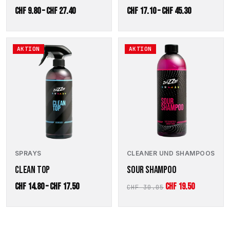
Preisspanne:
Preisspanne
CHF
9.80
–
CHF
27.40
CHF
17.10
–
CHF
45.30
CHF 9.80
CHF 17.10
bis
bis
Dieses
AKTION
AKTION
CHF 27.40
CHF 45.30
Produkt
weist
mehrere
Varianten
auf.
Die
Optionen
können
auf
der
SPRAYS
CLEANER UND SHAMPOOS
Produktseite
CLEAN TOP
SOUR SHAMPOO
gewählt
werden
Preisspanne:
Ursprünglicher
Aktueller
CHF
14.80
–
CHF
17.50
CHF
19.50
CHF
30.05
CHF 14.80
Preis
Preis
bis
war:
ist:
CHF 17.50
CHF 30.05
CHF 19.50.