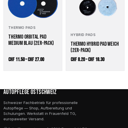
weist
weist
mehrere
mehrere
Varianten
Varianten
auf.
auf.
Die
Die
THERMO PADS
Optionen
Optionen
HYBRID PADS
THERMO ORBITAL PAD
können
können
MEDIUM BLAU (2ER-PACK)
auf
auf
THERMO HYBRID PAD WEICH
der
der
(2ER-PACK)
Produktseite
Produktseite
Preisspanne:
Preisspanne:
CHF
11.50
–
CHF
27.00
CHF
8.20
–
CHF
18.30
gewählt
gewählt
werden
werden
CHF 11.50
CHF 8.20
bis
bis
CHF 27.00
CHF 18.30
Autopflege Ostschweiz
Schweizer Fachbetrieb für professionelle
Autopflege — Shop, Aufbereitung und
Schulungen. Werkstatt in Frauenfeld TG,
europaweiter Versand.