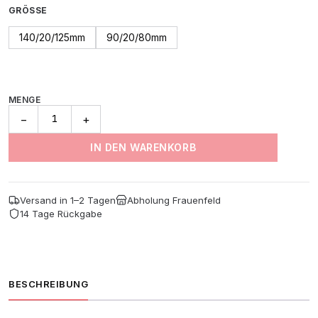
CHF 12
GRÖSSE
bis
140/20/125mm
90/20/80mm
CHF 28
MENGE
Thermo
−
+
Wool
Pad
IN DEN WARENKORB
Hart
(2er-
Pack)
Versand in 1–2 Tagen
Abholung Frauenfeld
Menge
14 Tage Rückgabe
BESCHREIBUNG