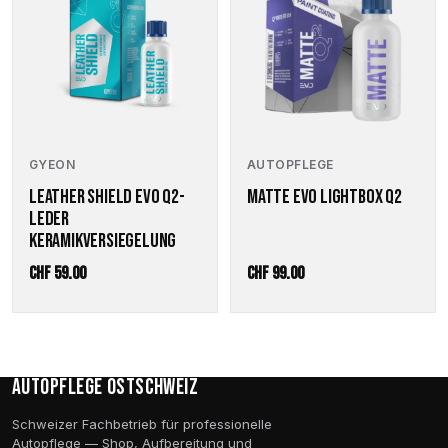
GYEON
AUTOPFLEGE
LEATHER SHIELD EVO Q2-
MATTE EVO LIGHTBOX Q2
LEDER
KERAMIKVERSIEGELUNG
CHF
59.00
CHF
99.00
Autopflege Ostschweiz
Schweizer Fachbetrieb für professionelle
Autopflege — Shop, Aufbereitung und