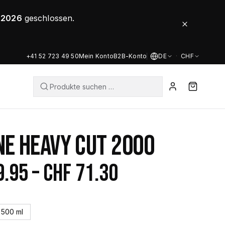
8.2026
geschlossen.
+41 52 723 49 50
Mein Konto
B2B-Konto
DE
·
CHF
NE HEAVY CUT 2000
Preisspanne:
9.95
–
CHF
71.30
CHF 39.95
bis
500 ml