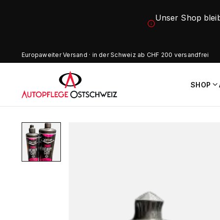
Unser Shop blei
Europaweiter Versand · in der Schweiz ab CHF 200 versandfrei
SHOP