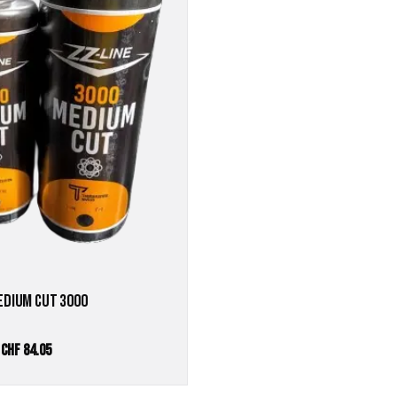
EDIUM CUT 3000
Preisspanne:
–
CHF
84.05
CHF 47.30