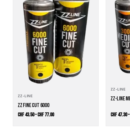
Optionen
Optionen
können
können
auf
auf
der
der
Produktseite
Produktseite
gewählt
gewählt
werden
werden
ZZ-LINE
ZZ-LINE
ZZ-LINE M
ZZ FINE CUT 6000
Preisspanne:
CHF
43.50
–
CHF
77.00
CHF
47.30
CHF 43.50