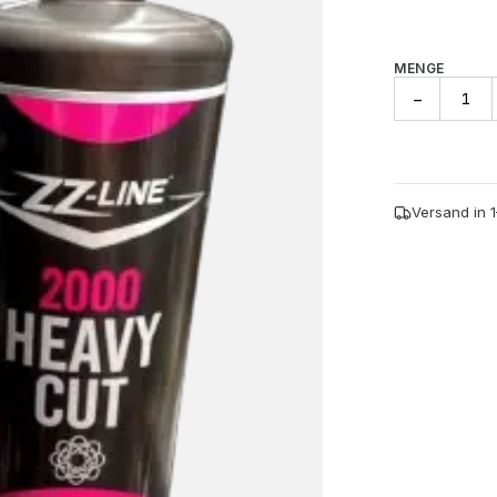
MENGE
ZZ-
−
Line
Heavy
Cut
2000
Menge
Versand in 