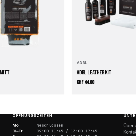
ADBL
EMITT
ADBL LEATHER KIT
CHF
44.00
ÖFFNUNGSZEITEN
UNTE
Mo
geschlossen
Über 
Di–Fr
09:00–11:45 / 13:00–17:45
Konta