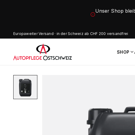
Unser Shop blei
Europaweiter Versand · in der Schweiz ab CHF 200 versandfrei
SHOP