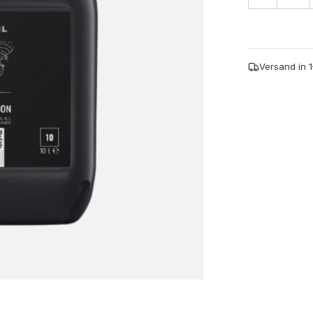
APC
Typhoon
-
10l
Menge
Versand in 