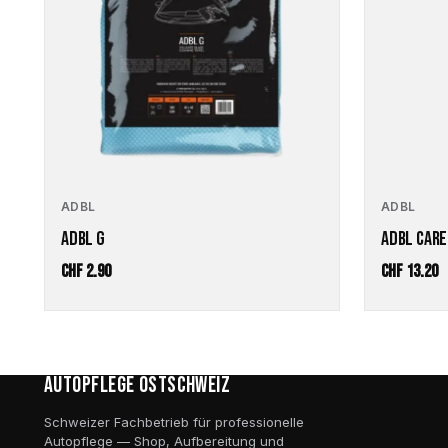
ADBL
ADBL
ADBL G
ADBL CAR
CHF
2.90
CHF
13.20
Autopflege Ostschweiz
Schweizer Fachbetrieb für professionelle
Autopflege — Shop, Aufbereitung und