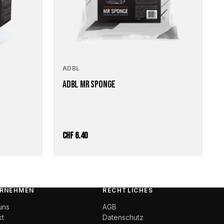
ADBL
ADBL MR SPONGE
CHF
6.40
RNEHMEN
RECHTLICHES
uns
AGB
kt
Datenschutz