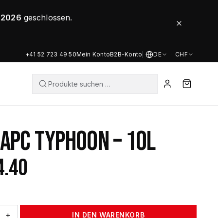
8.2026
geschlossen.
+41 52 723 49 50
Mein Konto
B2B-Konto
DE
·
CHF
 APC TYPHOON – 10L
4.40
+
IN DEN WARENKORB