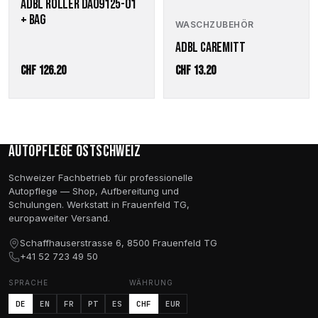
ADBL ROLLER DA09125-01
+ BAG
WASCHZUBEHÖR
ADBL CAREMITT
CHF
126.20
CHF
13.20
Autopflege Ostschweiz
Schweizer Fachbetrieb für professionelle
Autopflege — Shop, Aufbereitung und
Schulungen. Werkstatt in Frauenfeld TG,
europaweiter Versand.
Schaffhauserstrasse 6, 8500 Frauenfeld TG
+41 52 723 49 50
SPRACHE
WÄHRUNG
DE
EN
FR
PT
ES
CHF
EUR