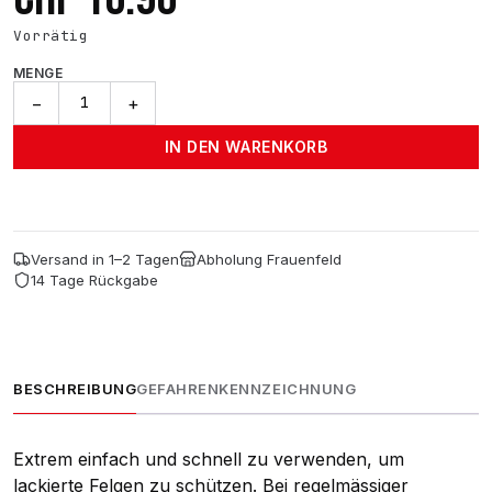
Vorrätig
MENGE
ADBL
−
+
Rimtector
-
IN DEN WARENKORB
500ml
Menge
Versand in 1–2 Tagen
Abholung Frauenfeld
14 Tage Rückgabe
BESCHREIBUNG
GEFAHRENKENNZEICHNUNG
Extrem einfach und schnell zu verwenden, um
lackierte Felgen zu schützen. Bei regelmässiger