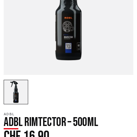
ADBL
ADBL RIMTECTOR – 500ML
CHF
16.90