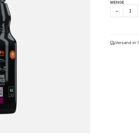
MENGE
ADBL
−
Vampire
Liquid
-
500ml
Menge
Versand in 