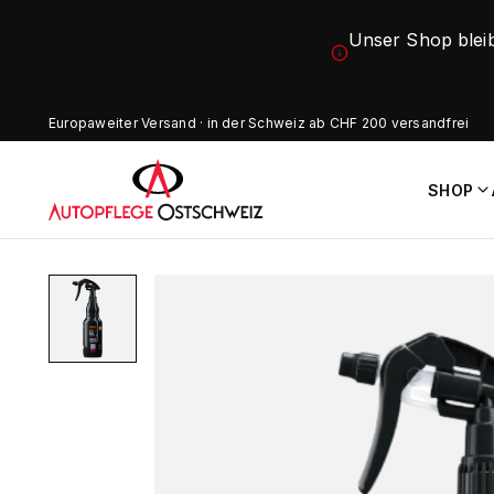
Unser Shop blei
Europaweiter Versand · in der Schweiz ab CHF 200 versandfrei
SHOP