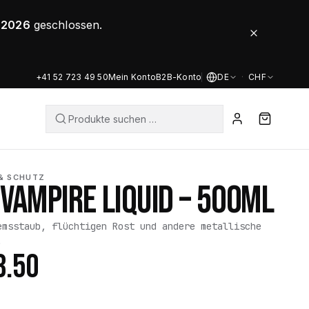
8.2026
geschlossen.
+41 52 723 49 50
Mein Konto
B2B-Konto
DE
·
CHF
& SCHUTZ
VAMPIRE LIQUID – 500ML
emsstaub, flüchtigen Rost und andere metallische
.
3.50