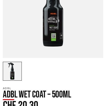
ADBL
ADBL WET COAT – 500ML
CHF
20.30