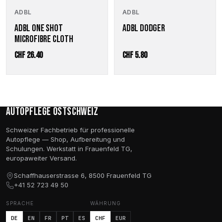
ADBL
ADBL
ADBL ONE SHOT
ADBL DODGER
MICROFIBRE CLOTH
CHF
26.40
CHF
5.80
Autopflege Ostschweiz
Schweizer Fachbetrieb für professionelle
Autopflege — Shop, Aufbereitung und
Schulungen. Werkstatt in Frauenfeld TG,
europaweiter Versand.
Schaffhauserstrasse 6, 8500 Frauenfeld TG
+41 52 723 49 50
SPRACHE
WÄHRUNG
DE
EN
FR
PT
ES
CHF
EUR