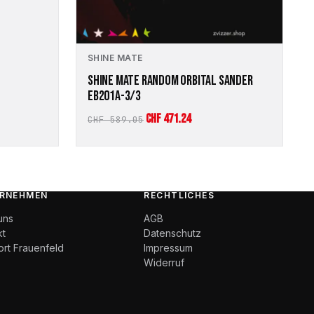
SHINE MATE
SHINE MATE RANDOM ORBITAL SANDER
EB201A-3/3
:
Ursprünglicher
Aktueller
CHF
471.24
CHF
589.05
Preis
Preis
war:
ist:
CHF 589.05
CHF 471.24.
RNEHMEN
RECHTLICHES
uns
AGB
kt
Datenschutz
ort Frauenfeld
Impressum
Widerruf