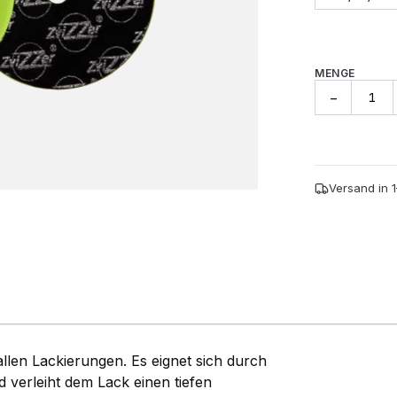
MENGE
All-
−
Rounder
Pad
Sehr
Weich
Menge
Versand in 
llen Lackierungen. Es eignet sich durch
d verleiht dem Lack einen tiefen