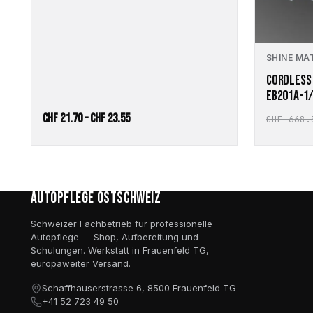
SHINE MA
CORDLESS
EB201A-1/
Preisspanne:
CHF
21.70
–
CHF
23.55
CHF
668.
CHF 21.70
bis
CHF 23.55
Autopflege Ostschweiz
Schweizer Fachbetrieb für professionelle
Autopflege — Shop, Aufbereitung und
Schulungen. Werkstatt in Frauenfeld TG,
europaweiter Versand.
Schaffhauserstrasse 6, 8500 Frauenfeld TG
+41 52 723 49 50