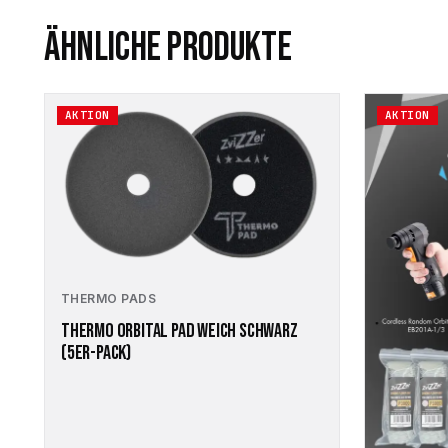
ÄHNLICHE PRODUKTE
Dieses
AKTION
AKTION
Produkt
weist
mehrere
Varianten
auf.
Die
Optionen
können
auf
THERMO PADS
der
THERMO ORBITAL PAD WEICH SCHWARZ
Produktseite
(5ER-PACK)
gewählt
werden