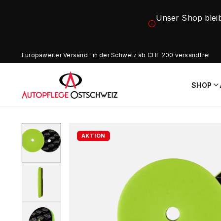
Unser Shop blei
Europaweiter Versand · in der Schweiz ab CHF 200 versandfrei
SHOP
AKTION