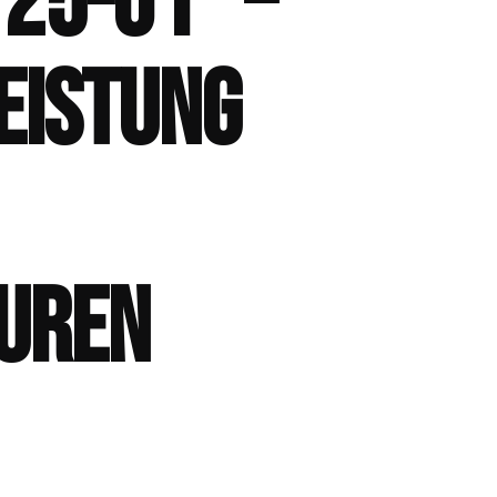
25-01“ –
EISTUNG
UREN