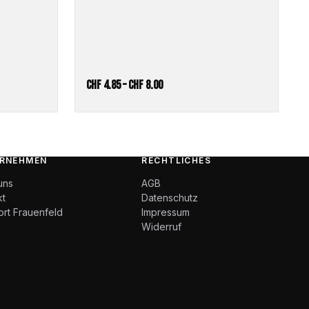
Preisspanne:
CHF
4.85
–
CHF
8.00
CHF 4.85
bis
CHF 8.00
RNEHMEN
RECHTLICHES
uns
AGB
kt
Datenschutz
ort Frauenfeld
Impressum
Widerruf