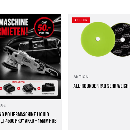
Dieses
AKTION
Produkt
weist
mehrere
Varianten
auf.
Die
Optionen
können
auf
AKTION
der
Produktseite
ALL-ROUNDER PAD SEHR WEICH
gewählt
werden
EGE
G POLIERMASCHINE LIQUID
„T4500 PRO“ AKKU – 15MM HUB