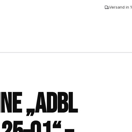
01
Versand in 
+
Bag
Menge
NE „ADBL