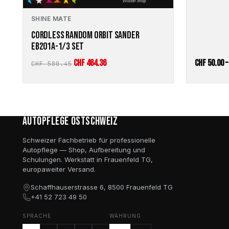
SHINE MATE
CORDLESS RANDOM ORBIT SANDER
EB201A-1/3 SET
Ursprünglicher
Aktueller
CHF
464.36
CHF
50.00
CHF
580.45
Preis
Preis
war:
ist:
CHF 580.45
CHF 464.36.
Autopflege Ostschweiz
Schweizer Fachbetrieb für professionelle
Autopflege — Shop, Aufbereitung und
Schulungen. Werkstatt in Frauenfeld TG,
europaweiter Versand.
Schaffhauserstrasse 6, 8500 Frauenfeld TG
+41 52 723 49 50
SPRACHE
WÄHRUNG