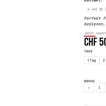
Kontakt:
+41 52 
Perfekt f
bedienen,
Jetzt reser
CHF
5
TAGE
1 Tag
2
MENGE
Vermietung
−
Poliermaschi
ADBL
Roller
DA15125-