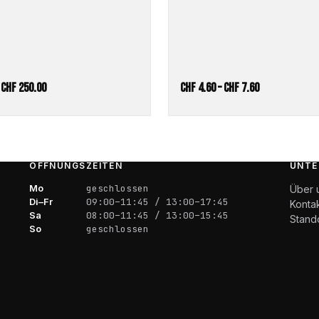
Preisspanne:
Preisspanne:
–
CHF
250.00
CHF
4.60
–
CHF
7.60
CHF 50.00
CHF 4.60
bis
bis
CHF 250.00
CHF 7.60
ÖFFNUNGSZEITEN
UNTE
Mo
geschlossen
Über 
Di–Fr
09:00–11:45 / 13:00–17:45
Konta
Sa
08:00–11:45 / 13:00–15:45
Stand
So
geschlossen