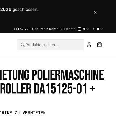
8.2026
geschlossen.
+41 52 723 49 50
Mein Konto
B2B-Konto
DE
·
CHF
IETUNG POLIERMASCHINE
 ROLLER DA15125-01 +
CHINE ZU VERMIETEN