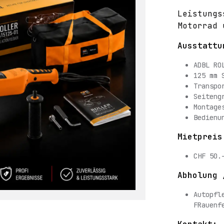
Leistungs
Motorrad 
Ausstattu
ADBL RO
125 mm 
Transpo
Seiteng
Montage
Bedienu
Mietpreis
CHF 50.
Abholung 
Autopfl
FRauenf