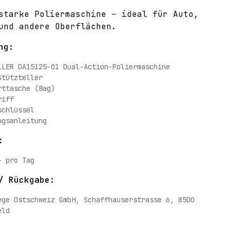
starke Poliermaschine – ideal für Auto,
und andere Oberflächen.
ng:
LLER DA15125-01 Dual-Action-Poliermaschine
Stützteller
rttasche (Bag)
riff
schlüssel
ngsanleitung
:
– pro Tag
/ Rückgabe:
ege Ostschweiz GmbH, Schaffhauserstrasse 6, 8500
eld