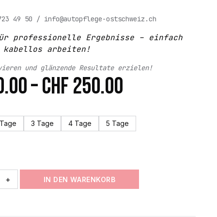
723 49 50 / info@autopflege-ostschweiz.ch
ür professionelle Ergebnisse – einfach
 kabellos arbeiten!
vieren und glänzende Resultate erzielen!
Preisspanne
0.00
–
CHF
250.00
CHF 50.00
bis
 Tage
3 Tage
4 Tage
5 Tage
CHF 250.00
+
IN DEN WARENKORB
ne