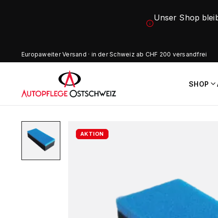
Unser Shop blei
Europaweiter Versand · in der Schweiz ab CHF 200 versandfrei
SHOP
AKTION