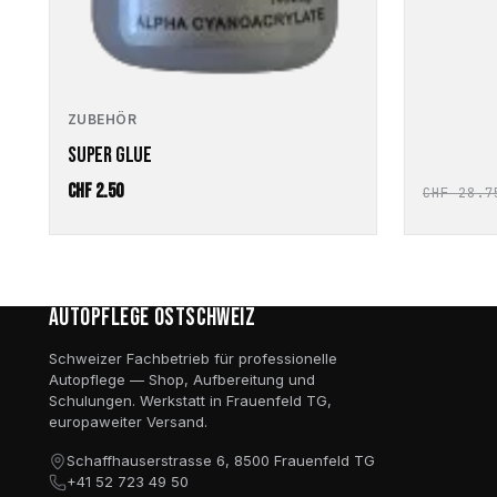
ZUBEHÖR
SUPER GLUE
CHF
2.50
CHF
28.7
Autopflege Ostschweiz
Schweizer Fachbetrieb für professionelle
Autopflege — Shop, Aufbereitung und
Schulungen. Werkstatt in Frauenfeld TG,
europaweiter Versand.
Schaffhauserstrasse 6, 8500 Frauenfeld TG
+41 52 723 49 50